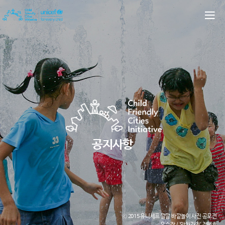
공지사항
ⓒ 2015 유니세프 깔깔 바깥놀이 사진 공모전
우수작 / '앗차가워' 정백호