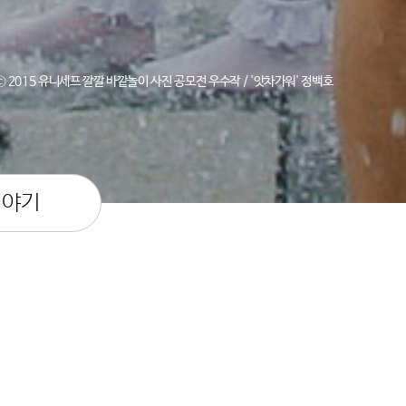
ⓒ 2015 유니세프 깔깔 바깥놀이 사진 공모전 우수작 / '앗차가워' 정백호
이야기