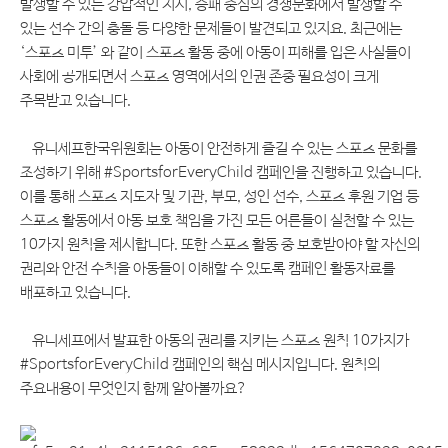
발생할 수 있는 강압적인 지시
,
승패 중심의 경쟁문화에서 발생할 수
있는 선수 간의 충돌 등 다양한 문제들이 발견되고 있지요
.
최근에는
‘
스포츠 미투
’
와 같이 스포츠 활동 중에 아동이 피해를 입은 사실들이
사회에 공개되면서 스포츠 영역에서의 인권 존중 필요성이 크게
주목받고 있습니다
.
유니세프한국위원회는 아동이 안전하게 즐길 수 있는 스포츠 문화를
조성하기 위해
#SportsforEveryChild
캠페인을 진행하고 있습니다
.
이를 통해 스포츠 지도자 및 기관
,
부모
,
성인 선수
,
스포츠 후원 기업 등
스포츠 활동에서 아동 보호 책임을 가진 모든 어른들이 실천할 수 있는
10
가지 원칙을 제시합니다
.
또한 스포츠 활동 중 보호받아야 할 자신의
권리와 안전 수칙을 아동들이 이해할 수 있도록 캠페인 활동자료를
배포하고 있습니다
.
유니세프에서 발표한 아동의 권리를 지키는 스포츠 원칙
10
가지가
#
SportsforEveryChild
캠페인의 핵심 메시지입니다
.
원칙의
주요내용이 무엇인지 함께 알아볼까요
?