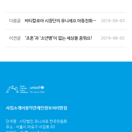
다음글
바티칼로아 시장단의 유니세프 아동친화도시 우수사례 방문연수!
2019-09-03
이전글
'조혼'과 '소년병'이 없는 세상을 꿈꿔요!
2019-08-02
사업소개
이용약관
개인정보처리방침
단체명 : 사단법인 유니세프 한국위원회
주소 : 서울시 마포구 서강로 60