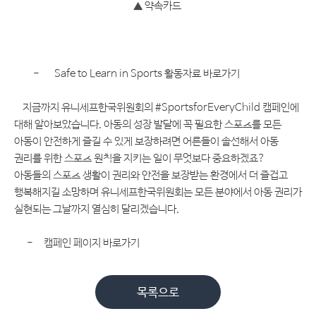
▲
약속카드
-
Safe to Learn in Sports
활동자료 바로가기
지금까지 유니세프한국위원회의
#SportsforEveryChild
캠페인에
대해 알아보았습니다
.
아동의 성장 발달에 꼭 필요한 스포츠를 모든
아동이 안전하게 즐길 수 있게 보장하려면 어른들이 솔선해서 아동
권리를 위한 스포츠 원칙을 지키는 일이 무엇보다 중요하겠죠
?
아동들의 스포츠 생활이 권리와 안전을 보장받는 환경에서 더 즐겁고
행복해지길 소망하며 유니세프한국위원회는 모든 분야에서 아동 권리가
실현되는 그날까지 열심히 달리겠습니다
.
-
캠페인 페이지 바로가기
목록으로