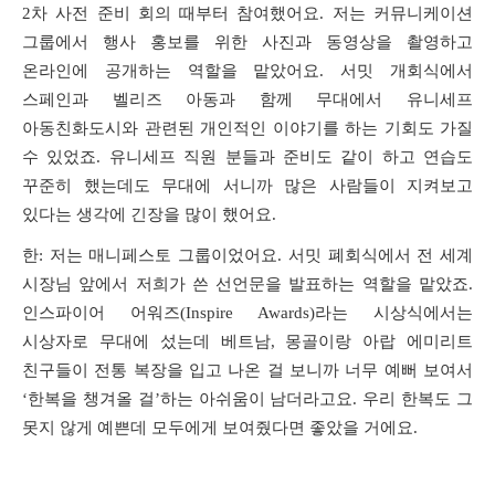
2
차 사전 준비 회의 때부터 참여했어요
.
저는 커뮤니케이션
그룹에서 행사 홍보를 위한 사진과 동영상을 촬영하고
온라인에 공개하는 역할을 맡았어요
.
서밋 개회식에서
스페인과 벨리즈 아동과 함께 무대에서 유니세프
아동친화도시와 관련된 개인적인 이야기를 하는 기회도 가질
수 있었죠
.
유니세프 직원 분들과 준비도 같이 하고 연습도
꾸준히 했는데도 무대에 서니까 많은 사람들이 지켜보고
있다는 생각에 긴장을 많이 했어요
.
한
:
저는 매니페스토 그룹이었어요
.
서밋 폐회식에서 전 세계
시장님 앞에서 저희가 쓴 선언문을 발표하는 역할을 맡았죠
.
인스파이어 어워즈
(Inspire Awards)
라는 시상식에서는
시상자로 무대에 섰는데 베트남
,
몽골이랑 아랍 에미리트
친구들이 전통 복장을 입고 나온 걸 보니까 너무 예뻐 보여서
‘
한복을 챙겨올 걸
’
하는 아쉬움이 남더라고요
.
우리 한복도 그
못지 않게 예쁜데 모두에게 보여줬다면 좋았을 거에요
.