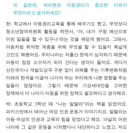
것 같은데
,
여러분은 아동권리가 중요한 이유가
무엇이라고 생각하세요
?
한
:
학교에서 아동권리교육을 통해 배우기도 했고
,
무엇보다
청소년참여위원회 활동을 하면서
,
‘아
,
내가 구청 예산으로
이런 일들을 할 수 있구나’라는 것을 깨닫게 됐어요
.
그래서
,
아동처럼 취약한 계층을 위해 무엇을 할 수 있을지 폭넓게
고민도 해봤어요
.
우리나라는 저출산 문제가 심각하기 때문에
아동이 점점 소수자가 되어 간다는 생각이 들어요
.
게다가
선진국이나 개발도상국 구분 없이 피해를 주는 기후변화처럼
미래의 한국을 이끌어 나가야 하는 우리에게 나쁜 영향을 주는
일들이 많잖아요
.
그렇기 때문에 기성세대만을 고려한
정책에서 더 나아가 아동을 위한 정책도 필요하다고 생각해요
.
박
:
초등학교
3
학년 때 “나는 말랄라”라는 책을 읽었어요
.
파키스탄에서 태어난 여성 인권 운동가 이야기지요
.
말랄라는
아동·여성의 인권과 교육의 힘을 믿었다고 해요
. 10
살의 어린
나이에 그 같은 운동을 시작했다니 대단하다고 느꼈고
,
저도