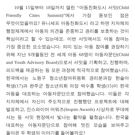
10
월
15
일부터
18
일까지 열린
“
아동친화도시 서밋
(Child
Friendly Cities Summit)”
에서 가장 돋보인 점은
무엇이었을까요
?
유니세프 아동친화도시 라고 하면 지자체의
행정체계에서 아동의 의견을 존중하고 권리를 보호하는 것이
핵심이라고 할 수 있는데요
.
이번 서밋에서도 아동 참여는
가장 중요한 요소였습니다
.
의미 있는 아동 참여를 권장하기
위해 지난
9
개월동안 전 세계 아동
68
명이 아동자문단
(Child
and Youth Advisory Board)
으로서 서밋을 기획하고
,
진행하며
,
피드백을 제공하는 등 모든 과정에 적극적으로 참여했습니다
.
한국에서는 노원구 청소년참여위원회 권리분과장 한솔아
학생
(17)
과 완주군 청소년의회 의장 박수홍 학생
(15)
이 한국
아동을 대표하는 아동자문단으로 참여했습니다
.
이들은 각
지자체에서 자신이 주도적으로 진행했던 프로젝트에 대해
발표하고
,
인스파이어 어워즈
(Inspire Awards)
시상자로 무대에
서는 등 서밋 현장에서 빛나는 활약을 펼쳤습니다
.
한국을
대표하는 아동자문단으로 참여해 멋진 모습을 보여주고
돌아온 두 학생의 이야기를 들어볼까요
?