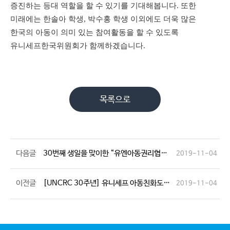
증진하는 등대 역할을 할 수 있기를 기대해봅니다
.
또한
미래에는 한솔아 학생
,
박수홍 학생 이외에도 더욱 많은
한국의 아동이 의미 있는 참여활동을 할 수 있도록
유니세프한국위원회가 함께하겠습니다
.
목록으로
다음글
30번째 생일을 맞이한 “유엔아동권리협약” 과거와 현재를 돌아보고 미래를 그리다
2019-11-04
이전글
[UNCRC 30주년] 유니세프 아동친화도시 서밋 성황리에 마치다!
2019-11-04