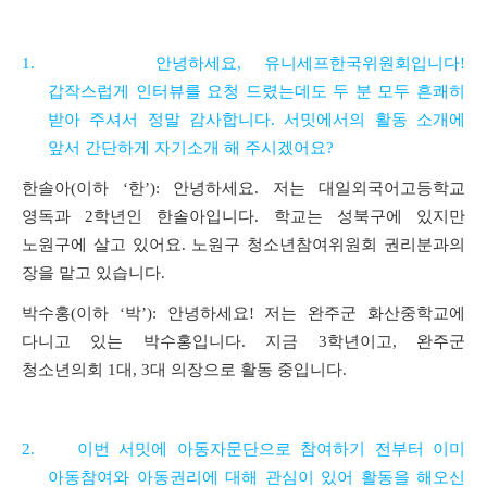
1.
안녕하세요
,
유니세프한국위원회입니다
!
갑작스럽게
인터뷰를 요청 드렸는데도 두 분 모두 흔쾌히
받아 주셔서 정말 감사합니다
.
서밋에서의 활동 소개에
앞서 간단하게 자기소개 해 주시겠어요
?
한솔아
(
이하
‘
한
’):
안녕하세요
.
저는 대일외국어고등학교
영독과
2
학년인 한솔아입니다
.
학교는 성북구에 있지만
노원구에 살고 있어요
.
노원구 청소년참여위원회 권리분과의
장을 맡고 있습니다
.
박수홍
(
이하
‘
박
’): 안녕하세요!
저는 완주군 화산중학교에
다니고 있는 박수홍입니다
.
지금
3
학년이고
,
완주군
청소년의회
1
대
, 3
대 의장으로 활동 중입니다
.
2.
이번 서밋에 아동자문단으로 참여하기 전부터 이미
아동참여와 아동권리에 대해 관심이 있어 활동을 해오신