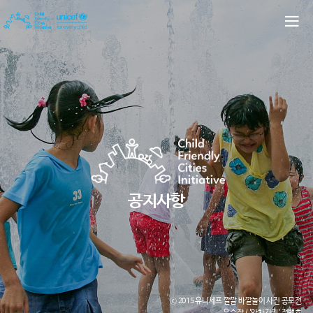
공지사항
ⓒ 2015 유니세프 깔깔 바깥놀이 사진 공모전
우수작 / '앗차가워' 정백호