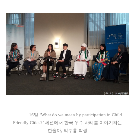
16
일
‘What do we mean by participation in Child
Friendly Cities?’
세션에서 한국 우수 사례를 이야기하는
한솔아
,
박수홍 학생