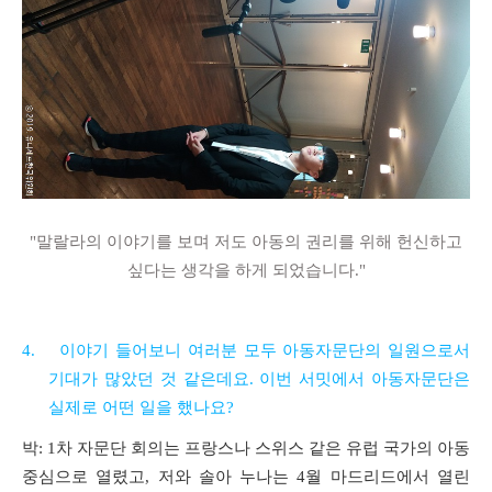
"말랄라의 이야기를 보며 저도 아동의 권리를 위해 헌신하고
싶다는 생각을 하게 되었습니다
."
4.
이야기 들어보니 여러분 모두 아동자문단의 일원으로서
기대가 많았던 것 같은데요. 이번 서밋에서 아동자문단은
실제로 어떤 일을 했나요
?
박
:
1
차 자문단 회의는 프랑스나 스위스 같은 유럽 국가의 아동
중심으로 열렸고
,
저와 솔아 누나는
4
월 마드리드에서 열린