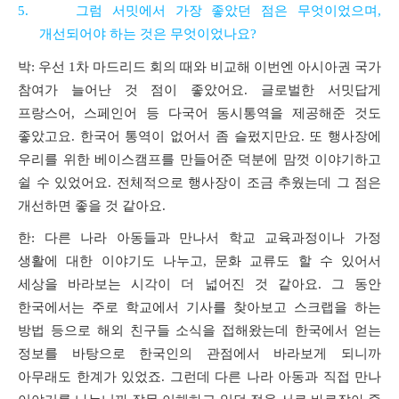
5.
그럼 서밋에서 가장 좋았던 점은 무엇이었으며
,
개선되어야 하는 것은 무엇이었나요
?
박
:
우선
1
차 마드리드 회의 때와 비교해 이번엔 아시아권 국가
참여가 늘어난 것 점이 좋았어요
.
글로벌한 서밋답게
프랑스어
,
스페인어 등 다국어 동시통역을 제공해준 것도
좋았고요
.
한국어 통역이 없어서 좀 슬펐지만요
.
또 행사장에
우리를 위한 베이스캠프를 만들어준 덕분에 맘껏 이야기하고
쉴 수 있었어요
.
전체적으로 행사장이 조금 추웠는데 그 점은
개선하면 좋을 것 같아요
.
한
:
다른 나라 아동들과 만나서 학교 교육과정이나 가정
생활에 대한 이야기도 나누고
,
문화 교류도 할 수 있어서
세상을 바라보는 시각이 더 넓어진 것 같아요
.
그 동안
한국에서는 주로 학교에서 기사를 찾아보고 스크랩을 하는
방법 등으로 해외 친구들 소식을 접해왔는데 한국에서 얻는
정보를 바탕으로 한국인의 관점에서 바라보게 되니까
아무래도 한계가 있었죠
.
그런데 다른 나라 아동과 직접 만나