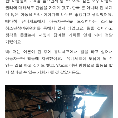
한
:
아동권리 교육을 들으면서 성 소수자와 같은 소수 아동의
권리에 대해서도 관심을 가지게 됐고
,
한국 뿐 아니라 전 세계
더 많은 아동을 만나 이야기를 나누면 좋겠다고 생각했어요
.
때마침 유니세프에서 아동자문단을 모집한다는 소식을
청소년참여위원회를 통해서 알게 되었고요
.
뽑힐 것이라고
생각을 못했는데 서밋에 참여할 기회를 얻게 되어 정말
기뻤어요
.
박
:
저는 어른이 된 후에 유니세프에서 일을 하고 싶어서
아동자문단 활동에 지원했어요
.
유니세프에 도움이 될 수
있는 일을 하고 싶기도 했고
,
앞으로 어떤 방향으로 활동을 할
지 살펴볼 수 있는 기회가 될 것 같았거든요
.