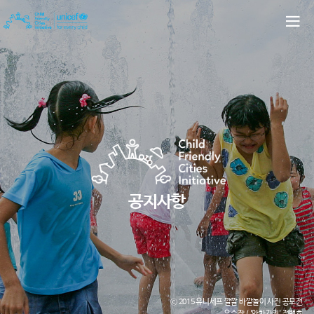
공지사항
ⓒ 2015 유니세프 깔깔 바깥놀이 사진 공모전
우수작 / '앗차가워' 정백호