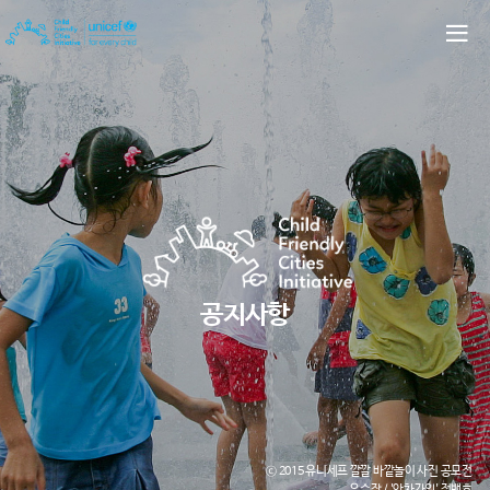
공지사항
ⓒ 2015 유니세프 깔깔 바깥놀이 사진 공모전
우수작 / '앗차가워' 정백호