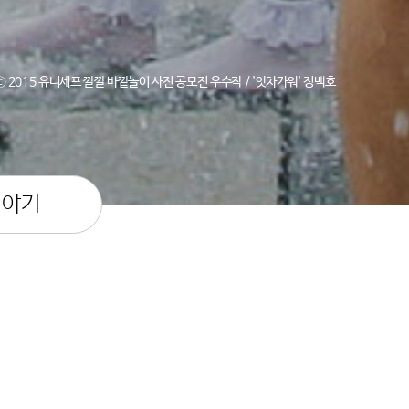
ⓒ 2015 유니세프 깔깔 바깥놀이 사진 공모전 우수작 / '앗차가워' 정백호
이야기