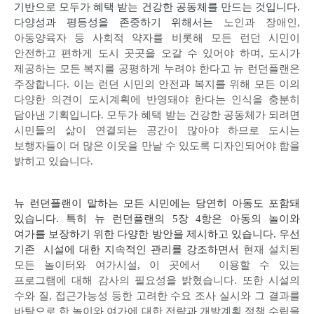
기반으로 모두가 혜택 받는 건강한 공동체를 만드는 것입니다
.
다양성과 평등성을 존중하기 위해서는
노인과 장애인
,
아동양육자 등 사회적 약자를 비롯해 모든 런던 시민이
안전하고 편하게 도시 곳곳을 오갈 수 있어야 하며
,
도시가
제공하는 모든 복지를 공평하게 누려야 한다고 뉴 런던플랜은
주장합니다
.
이는 런던 시민의 안전과 복지를 위해 모든 이의
다양한 의견이 도시계획에 반영돼야 한다는 인식을 충분히
담아낸 기획입니다
.
모두가 혜택 받는 건강한 공동체가 되려면
시민들의 삶이 연결되는 공간이 많아야 하므로 도시는
보행자들이 더 많은 이웃을 만날 수 있도록 디자인되어야 함을
밝히고 있습니다
.
뉴 런던플랜이 말하는 모든 시민에는 당연히 아동도 포함돼
있습니다
.
특히 뉴 런던플랜의
5
장
4
항은 아동의 놀이와
여가를 보장하기 위한 다양한 방안을 제시하고 있습니다
.
우선
기존 시설에 대한 지속적인 관리를 강조하면서
현재 설치된
모든 놀이터와 여가시설
,
이 곳에서 이용할 수 있는
프로그램에 대해 감사의 필요성을 밝혔습니다
.
또한 시설의
수와 질
,
접근가능성 등한 고려한 수요 조사 실시와 그 결과를
바탕으로 한 놀이와 여가에 대한 전략과 개발계획 정책 수립을