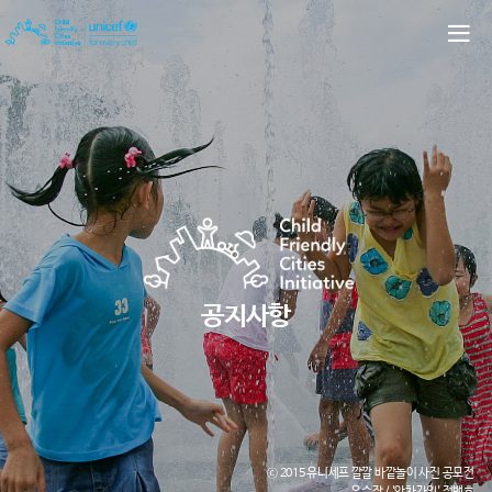
공지사항
ⓒ 2015 유니세프 깔깔 바깥놀이 사진 공모전
우수작 / '앗차가워' 정백호