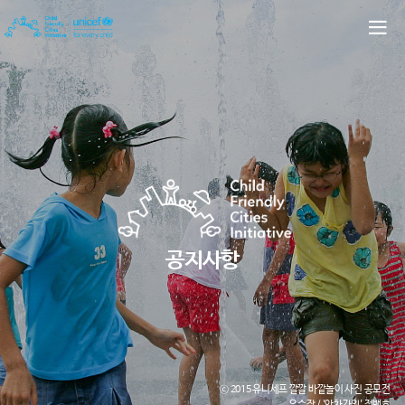
공지사항
ⓒ 2015 유니세프 깔깔 바깥놀이 사진 공모전
우수작 / '앗차가워' 정백호