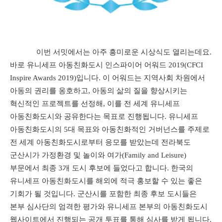
이번 서밋에서는 아주 흥미로운 시상식도 열리는데요
.
바로 유니세프 아동친화도시 인스파이어 어워드
2019(CFCI
Inspire Awards 2019)
입니다
.
이 어워드는 지역사회 차원에서
아동의 권리를 옹호하고
,
아동의 삶의 질을 향상시키는
혁신적인 프로젝트를 선정해
,
이를 전 세계 유니세프
아동친화도시와 공유한다는 목표로 진행됩니다
.
유니세프
아동친화도시의
5
대 목표와 아동친화적인 거버넌스를 주제로
전 세계 아동친화도시로부터 응모를 받았는데 전라북도
군산시가 가정환경 및 놀이와 여가
(Family and Leisure)
부문에서 최종
3
개 도시 후보에 들었다고 합니다
.
한국의
유니세프 아동친화도시를 해외에 적극 홍보할 수 있는 좋은
기회가 될 것입니다
.
군산시를 포함한 최종 후보 도시들은
본부 심사단의 엄격한 평가와 유니세프 본부의 아동친화도시
웹사이트에서 진행되는 공개 투표를 통해 심사를 받게 됩니다
.