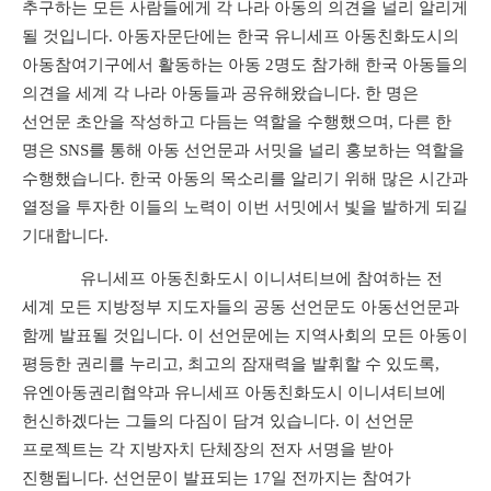
추구하는 모든 사람들에게 각 나라 아동의 의견을 널리 알리게
될 것입니다
.
아동자문단에는 한국 유니세프 아동친화도시의
아동참여기구에서 활동하는 아동
2
명도 참가해 한국 아동들의
의견을 세계 각 나라 아동들과 공유해왔습니다
.
한 명은
선언문 초안을 작성하고 다듬는 역할을 수행했으며
,
다른 한
명은
SNS
를 통해 아동 선언문과 서밋을 널리 홍보하는 역할을
수행했습니다
.
한국 아동의 목소리를 알리기 위해 많은 시간과
열정을 투자한 이들의 노력이 이번 서밋에서 빛을 발하게 되길
기대합니다
.
유니세프 아동친화도시 이니셔티브에 참여하는 전
세계 모든 지방정부 지도자들의 공동 선언문도 아동선언문과
함께 발표될 것입니다
.
이 선언문에는 지역사회의 모든 아동이
평등한 권리를 누리고
,
최고의 잠재력을 발휘할 수 있도록
,
유엔아동권리협약과 유니세프 아동친화도시 이니셔티브에
헌신하겠다는 그들의 다짐이 담겨 있습니다
.
이 선언문
프로젝트는 각 지방자치 단체장의 전자 서명을 받아
진행됩니다
.
선언문이 발표되는
17
일 전까지는 참여가