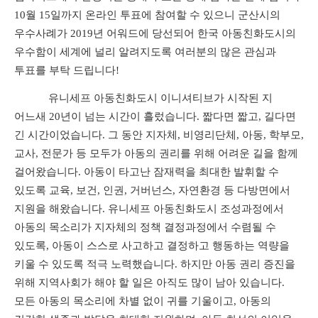
10
월
15
일까지 온라인 투표에 참여할 수 있으니 군산시의
우수사례가
2019
년 어워드에 당선되어 한국 아동친화도시의
우수함이 세계에 널리 알려지도록 여러분의 많은 관심과
투표를 부탁 드립니다
!
유니세프 아동친화도시 이니셔티브가 시작된 지
어느새
20
년이 넘는 시간이 흘렀습니다
.
짧다면 짧고
,
길다면
긴 시간이었습니다
.
그 동안 지자체
,
비영리단체
,
아동
,
학부모
,
교사
,
전문가 등 모두가 아동의 권리를 위해 어려운 길을 함께
걸어왔습니다
.
아동이 타고난 잠재력을 최대한 발휘할 수
있도록 교육
,
보건
,
인권
,
거버넌스
,
자연환경 등 다방면에서
지원을 해왔습니다
.
유니세프 아동친화도시 조성과정에서
아동의 목소리가 지자체의 정책 결정과정에서 수렴될 수
있도록
,
아동이 스스로 사고하고 결정하고 행동하는 역량을
키울 수 있도록 적극 노력했습니다
.
하지만 아동 권리 증진을
위해 지역사회가 해야 할 일은 아직도 많이 남아 있습니다
.
모든 아동의 목소리에 차별 없이 귀를 기울이고
,
아동의