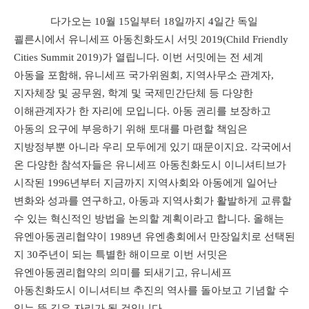
다가오는
10
월
15
일부터
18
일까지
4
일간 독일
쾰른시에서 유니세프 아동친화도시 서밋
2019(Child Friendly
Cities Summit 2019)
가 열립니다
.
이번 서밋에는 전 세계
아동을 포함해
,
유니세프 국가위원회
,
지역사무소 관계자
,
지자체장 및 공무원
,
학계 및 국제민간단체 등 다양한
이해관계자가 한 자리에 모입니다
.
아동 권리를 보장하고
아동의 요구에 부응하기 위해 토대를 마련할 책임은
지방정부뿐 아니라 우리 모두에게 있기 때문이지요
.
각국에서
온 다양한 참석자들은 유니세프 아동친화도시 이니셔티브가
시작된
1996
년부터 지금까지 지역사회와 아동에게 일어난
변화와 성과를 연구하고
,
아동과 지역사회가 활발하게 교류할
수 있는 혁신적인 방법을 논의할 계획이라고 합니다
.
올해는
유엔아동권리협약이
1989
년 유엔총회에서 만장일치로 선택된
지
30
주년이 되는 특별한 해이므로 이번 서밋은
유엔아동권리협약의 의미를 되새기고
,
유니세프
아동친화도시 이니셔티브 추진의 역사를 돌아보고 기념할 수
있는 뜻 깊은 자리가 될 것입니다
.