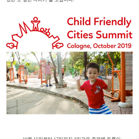
10
월
15
일부터
17
일까지
3
일간은 주제별 토론이