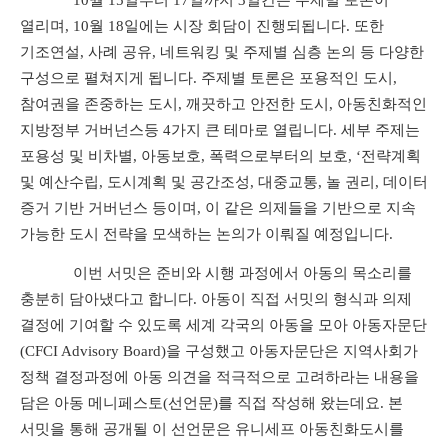
열리며
, 10
월
18
일에는 시장 회담이 진행되됩니다
.
또한
기조연설
,
사례 공유
,
네트워킹 및 주제별 심층 논의 등 다양한
구성으로 펼쳐지게 됩니다
.
주제별 토론은 포용적인 도시
,
참여권을 존중하는 도시
,
깨끗하고 안전한 도시
,
아동친화적인
지방정부 거버넌스등
4
가지 큰 테마로 열립니다
.
세부 주제는
포용성 및 비차별
,
아동보호
,
폭력으로부터의 보호
, ‘
전략계획
및 예산수립
,
도시계획 및 공간조성
,
대중교통
,
놀 권리
,
데이터
증거 기반 거버넌스 등이며
,
이 같은 의제들을 기반으로 지속
가능한 도시 전략을 모색하는 논의가 이뤄질 예정입니다
.
이번 서밋은 준비와 시행 과정에서 아동의 목소리를
충분히 담아냈다고 합니다
.
아동이 직접 서밋의 형식과 의제
결정에 기여할 수 있도록 세계 각국의 아동을 모아 아동자문단
(CFCI Advisory Board)
을 구성했고 아동자문단은 지역사회가
정책 결정과정에 아동 의견을 적극적으로 고려하라는 내용을
담은 아동 메니페스토
(
선언문
)
를 직접 작성해 왔는데요
.
본
서밋을 통해 공개될 이 선언문은 유니세프 아동친화도시를