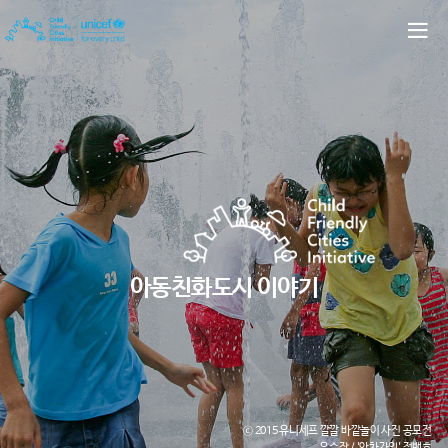
아동친화도시 이야기
ⓒ 2015 유니세프 깔깔 바깥놀이 사진 공모전
우수작 / '앗차가워' 정백호