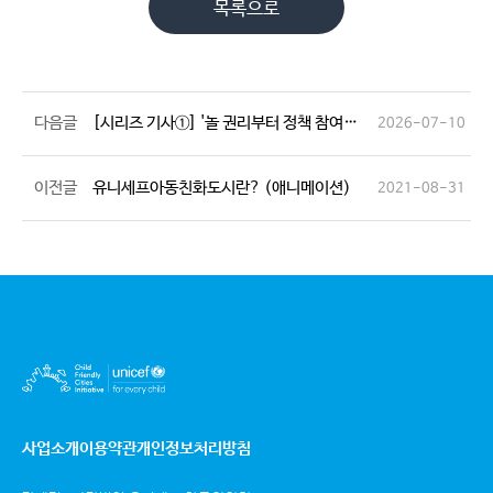
목록으로
다음글
[시리즈 기사①] '놀 권리부터 정책 참여까지' 춘천이 그리는 아동친화도시 -노컷뉴스(26.07.07)
2026-07-10
이전글
유니세프아동친화도시란? (애니메이션)
2021-08-31
사업소개
이용약관
개인정보처리방침