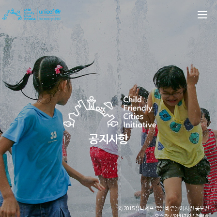
공지사항
ⓒ 2015 유니세프 깔깔 바깥놀이 사진 공모전
우수작 / '앗차가워' 정백호